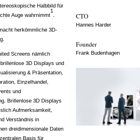
ereoskopische Halbbild für
1
CTO
rechte Auge wahrnimmt
.
Hannes Harder
macht herkömmliche 3D-
g.
Founder
Frank Budenhagen
nited Screens nämlich
e brillenlose 3D Displays und
ualisierung & Präsentation,
ration, Einzelhandel,
vents und
g. Brillenlose 3D Displays
slich Aufmerksamkeit,
 Verständnis in
nen dreidimensionale Daten
entralen Basis für